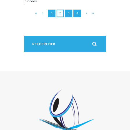
pincées...
1
2
3
4