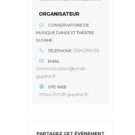
ORGANISATEUR
CONSERVATOIRE DE
MUSIQUE DANSE ET THÉÂTRE
GUYANE
0594298436
TÉLÉPHONE
EMAIL
communication@cmdt-
guyane.fr
SITE WEB
https://cmdt-guyane.fr/
PARTAGEZ CET ÉVÉNEMENT