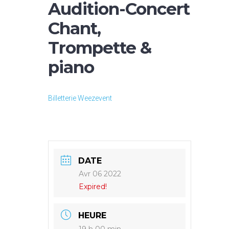
Audition-Concert
Chant,
Trompette &
piano
Billetterie Weezevent
DATE
Avr 06 2022
Expired!
HEURE
19 h 00 min