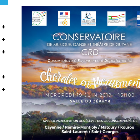
+
+
+
+
+