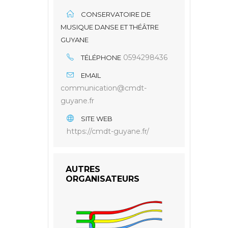
CONSERVATOIRE DE
MUSIQUE DANSE ET THÉÂTRE
GUYANE
0594298436
TÉLÉPHONE
EMAIL
communication@cmdt-
guyane.fr
SITE WEB
https://cmdt-guyane.fr/
AUTRES
ORGANISATEURS