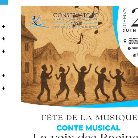
+
+
+
+
+