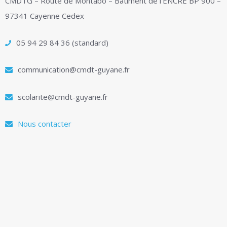
CMDTG – Route de Montabo – Bâtiment de l’ENCRE BP 900 –
97341 Cayenne Cedex
05 94 29 84 36 (standard)
communication@cmdt-guyane.fr
scolarite@cmdt-guyane.fr
Nous contacter