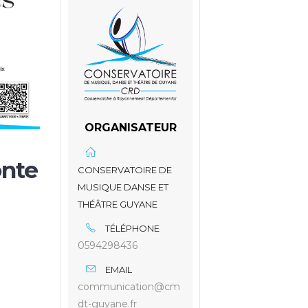
ORGANISATEUR
onte
CONSERVATOIRE DE
MUSIQUE DANSE ET
THÉÂTRE GUYANE
TÉLÉPHONE
0594298436
EMAIL
communication@cm
dt-guyane.fr