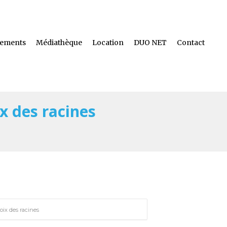
ements
Médiathèque
Location
DUO NET
Contact
x des racines
oix des racines