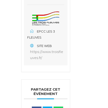
EPCC LES 3
FLEUVES
SITE WEB
https://www.troisfle
uves.fr/
PARTAGEZ CET
ÉVÉNEMENT