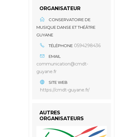
ORGANISATEUR
CONSERVATOIRE DE
MUSIQUE DANSE ET THÉÂTRE
GUYANE
0594298436
TÉLÉPHONE
EMAIL
communication@cmdt-
guyane.fr
SITE WEB
https://cmdt-guyane.fr/
AUTRES
ORGANISATEURS