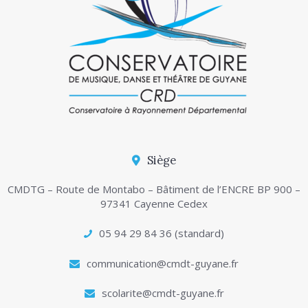
Siège
CMDTG – Route de Montabo – Bâtiment de l’ENCRE BP 900 –
97341 Cayenne Cedex
05 94 29 84 36 (standard)
communication@cmdt-guyane.fr
scolarite@cmdt-guyane.fr