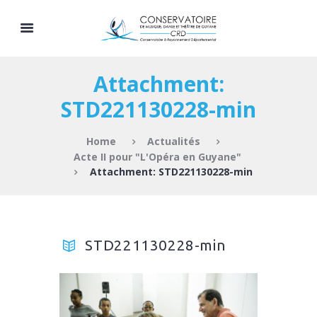
Attachment:
STD221130228-min
Home
Actualités
Acte II pour "L'Opéra en Guyane"
Attachment: STD221130228-min
STD221130228-min