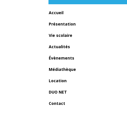
Accueil
Présentation
Vie scolaire
Actualités
Évènements
Previous item
Médiathèque
STF221129A-172-min
Location
DUO NET
Contact