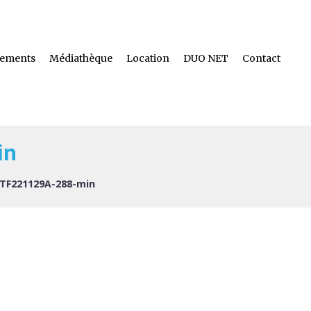
ements
Médiathèque
Location
DUO NET
Contact
in
TF221129A-288-min