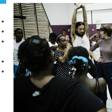
+
+
+
+
+