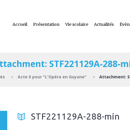
Accueil
Présentation
Vie scolaire
Actualités
Évèn
ttachment: STF221129A-288-m
tés
Acte II pour "L'Opéra en Guyane"
Attachment: S
STF221129A-288-min