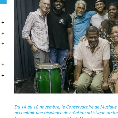
+
+
+
+
+
Du 14 au 18 novembre, le Conservatoire de Musique
accueillait une résidence de création artistique orc