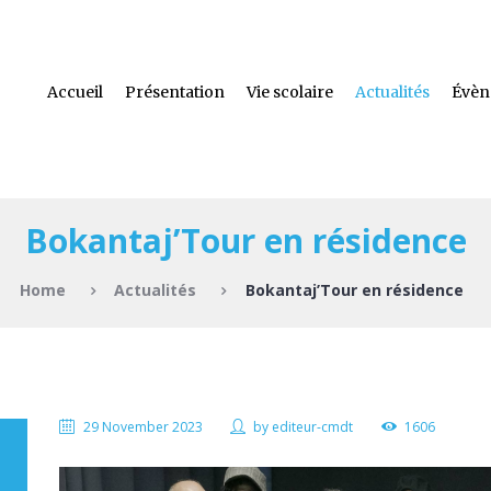
Accueil
Présentation
Vie scolaire
Actualités
Évèn
Bokantaj’Tour en résidence
Home
Actualités
Bokantaj’Tour en résidence
29 November 2023
by
editeur-cmdt
1606