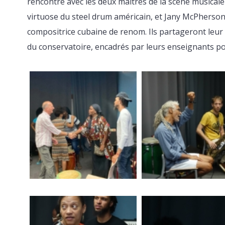
rencontre avec les deux maîtres de la scène musicale 
virtuose du steel drum américain, et Jany McPherson
compositrice cubaine de renom. Ils partageront leur s
du conservatoire, encadrés par leurs enseignants po