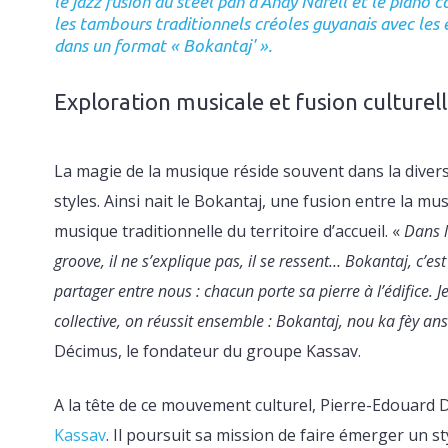
le jazz fusion du steel pan d’Andy Narell et le pian
les tambours traditionnels créoles guyanais avec les é
dans un format « Bokantaj' ».
Exploration musicale et fusion culturel
La magie de la musique réside souvent dans la divers
styles. Ainsi nait le Bokantaj, une fusion entre la m
musique traditionnelle du territoire d’accueil. «
Dans l
groove, il ne s’explique pas, il se ressent… Bokantaj, c’e
partager entre nous : chacun porte sa pierre à l’édifice. J
collective, on réussit ensemble : Bokantaj, nou ka fèy an
Décimus, le fondateur du groupe Kassav.
A la tête de ce mouvement culturel, Pierre-Edouard 
Kassav
. Il poursuit sa mission de faire émerger un sty