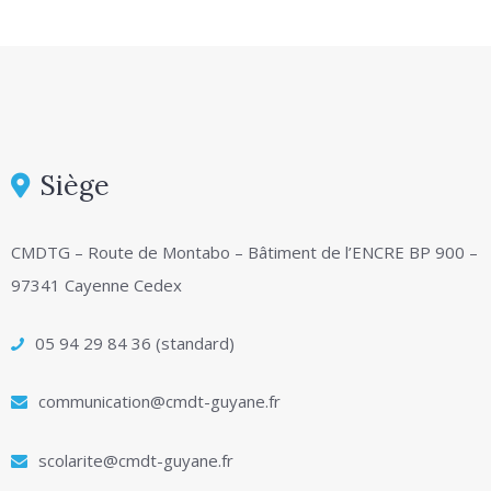
Siège
CMDTG – Route de Montabo – Bâtiment de l’ENCRE BP 900 –
97341 Cayenne Cedex
05 94 29 84 36 (standard)
communication@cmdt-guyane.fr
scolarite@cmdt-guyane.fr