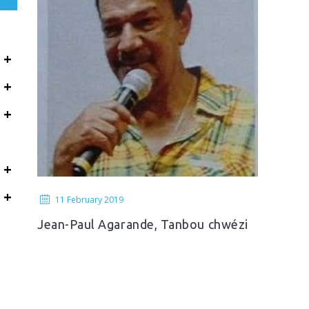
+
+
+
+
+
11 February 2019
Jean-Paul Agarande, Tanbou chwézi
li !