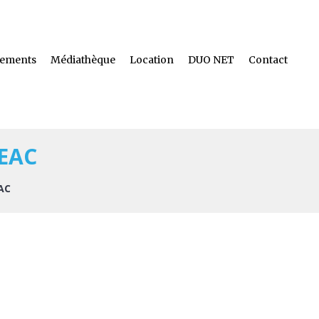
ements
Médiathèque
Location
DUO NET
Contact
 EAC
EAC