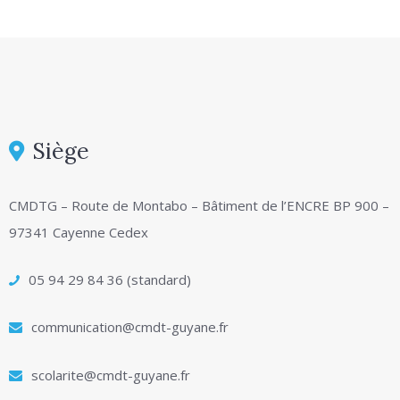
Siège
CMDTG – Route de Montabo – Bâtiment de l’ENCRE BP 900 –
97341 Cayenne Cedex
05 94 29 84 36 (standard)
communication@cmdt-guyane.fr
scolarite@cmdt-guyane.fr