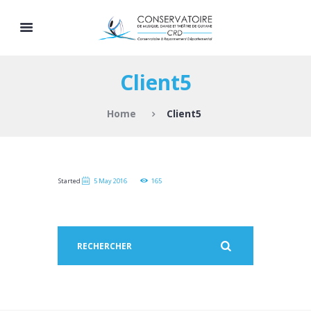
Client5
Home
Client5
Started
5 May 2016
165