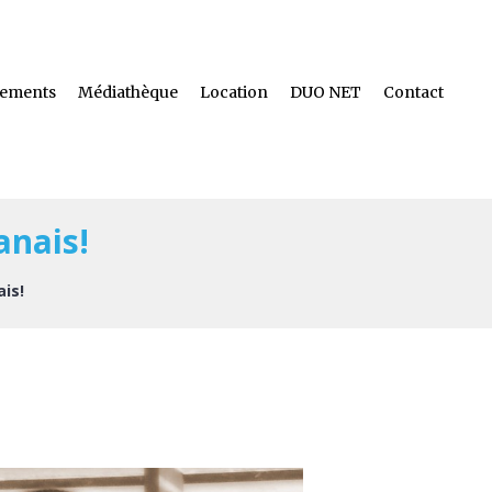
ements
Médiathèque
Location
DUO NET
Contact
anais!
is!