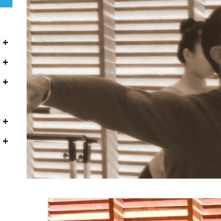
+
+
+
+
+