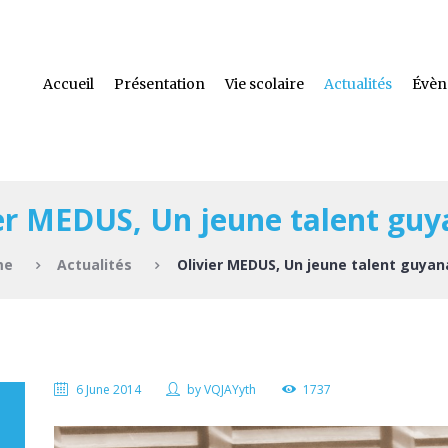
Accueil
Présentation
Vie scolaire
Actualités
Évèn
er MEDUS, Un jeune talent guy
me
Actualités
Olivier MEDUS, Un jeune talent guyana
6 June 2014
by
VQJAYyth
1737