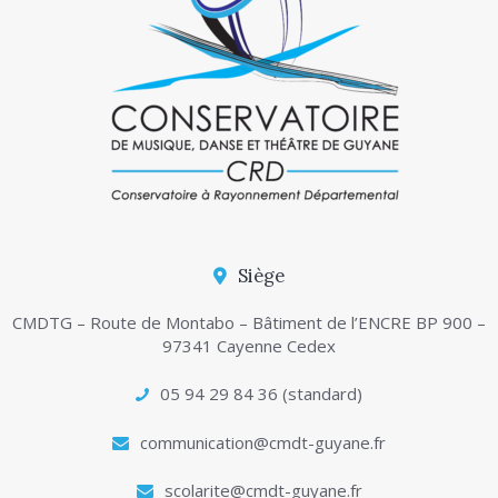
Siège
CMDTG – Route de Montabo – Bâtiment de l’ENCRE BP 900 –
97341 Cayenne Cedex
05 94 29 84 36 (standard)
communication@cmdt-guyane.fr
scolarite@cmdt-guyane.fr