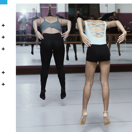
+
+
+
+
+