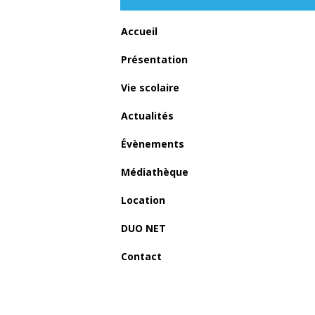
Accueil
Présentation
Vie scolaire
Actualités
Évènements
Previous item
Médiathèque
IMG_6022 copie copie
Location
DUO NET
Contact