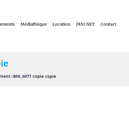
ements
Médiathèque
Location
DUO NET
Contact
ie
ment: IMG_6071 copie copie