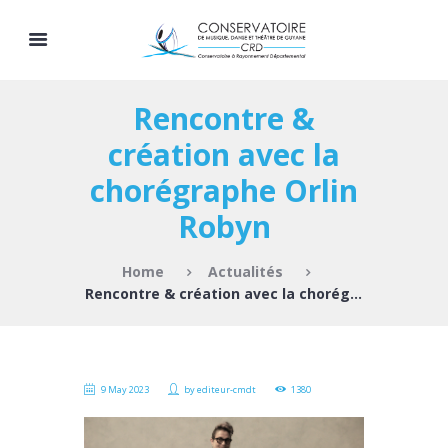
Rencontre &
création avec la
chorégraphe Orlin
Robyn
Home
Actualités
Rencontre & création avec la chorégraphe...
9 May 2023
by
editeur-cmdt
1380