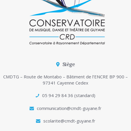
Siège
CMDTG – Route de Montabo – Bâtiment de l’ENCRE BP 900 –
97341 Cayenne Cedex
05 94 29 84 36 (standard)
communication@cmdt-guyane.fr
scolarite@cmdt-guyane.fr