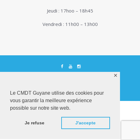
Jeudi : 17hoo – 18h45
Vendredi : 11h00 – 13h00
✕
© 2026. Conservatoire de Musique, Danse et
Théâtre de Guyane . Tous droits réservés - Site
Internet réalisé par
Netactions
Le CMDT Guyane utilise des cookies pour
vous garantir la meilleure expérience
possible sur notre site web.
Je refuse
J'accepte