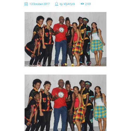
13 October 2017
by
VQJAYyth
2101