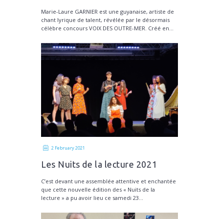
nominée aux Victoires de la
Marie-Laure GARNIER est une guyanaise, artiste de
Musique Classique
chant lyrique de talent, révélée par le désormais
célèbre concours VOIX DES OUTRE-MER. Créé en...
2 February 2021
Les Nuits de la lecture 2021
C’est devant une assemblée attentive et enchantée
que cette nouvelle édition des « Nuits de la
lecture » a pu avoir lieu ce samedi 23...