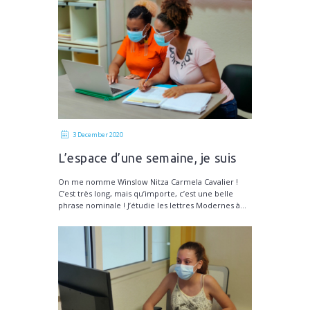
3 December 2020
L’espace d’une semaine, je suis
tombée sous le charme du
On me nomme Winslow Nitza Carmela Cavalier !
CMDTG !
C’est très long, mais qu’importe, c’est une belle
phrase nominale ! J’étudie les lettres Modernes à...