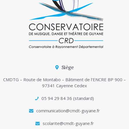
Siège
CMDTG – Route de Montabo – Bâtiment de l’ENCRE BP 900 –
97341 Cayenne Cedex
05 94 29 84 36 (standard)
communication@cmdt-guyane.fr
scolarite@cmdt-guyane.fr