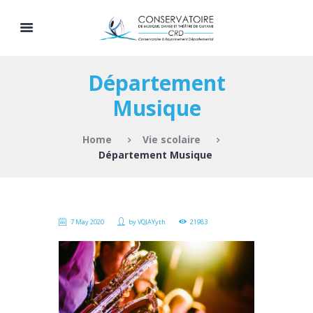
Département
Musique
Home
Vie scolaire
Département Musique
7 May 2020
by
VQJAYyth
21983