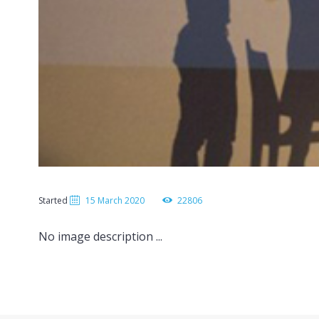
Started
15 March 2020
22806
No image description ...