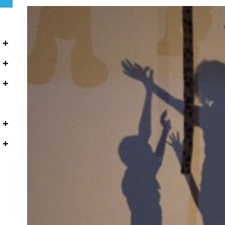
+
+
+
+
+