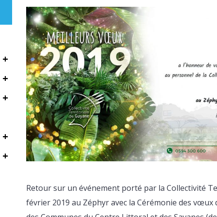
+
+
+
+
+
Retour sur un événement porté par la Collectivité Te
février 2019 au Zéphyr avec la Cérémonie des vœux 
des Communes du Centre Littoral et des Savanes (de 