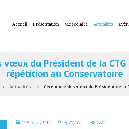
Accueil
Présentation
Vie scolaire
Actualités
Évèn
 vœux du Président de la CTG –
répétition au Conservatoire
Actualités
Cérémonie des vœux du Président de la C
11 February 2019
by
VQJAYyth
2884