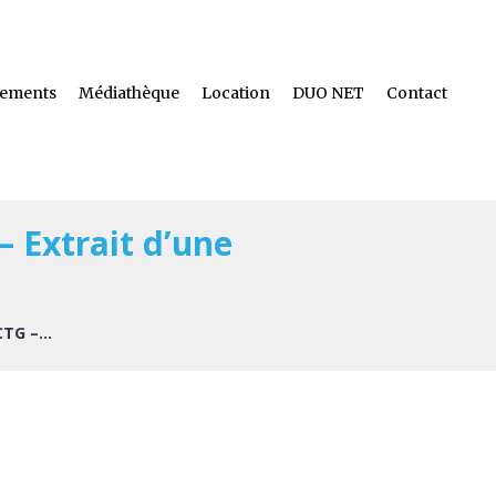
ements
Médiathèque
Location
DUO NET
Contact
 Extrait d’une
TG –...