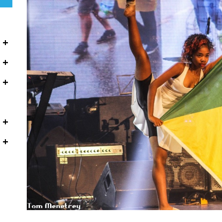
+
+
+
+
+