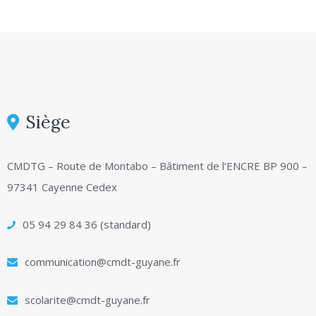
Siège
CMDTG – Route de Montabo – Bâtiment de l’ENCRE BP 900 –
97341 Cayenne Cedex
05 94 29 84 36 (standard)
communication@cmdt-guyane.fr
scolarite@cmdt-guyane.fr